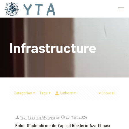
Infrastructure
Categories
Tags
Authors
Show all
Yapı Tasarım Atölyesi
on
26 Mart 2024
Kolon Güçlendirme ile Yapısal Risklerin Azaltılması