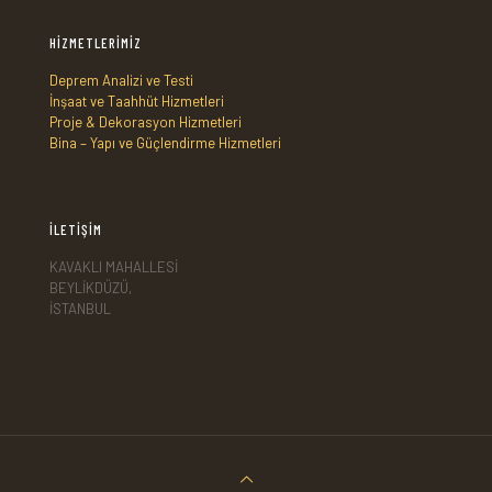
HİZMETLERİMİZ
Deprem Analizi ve Testi
İnşaat ve Taahhüt Hizmetleri
Proje & Dekorasyon Hizmetleri
Bina – Yapı ve Güçlendirme Hizmetleri
İLETİŞİM
KAVAKLI MAHALLESİ
BEYLİKDÜZÜ,
İSTANBUL