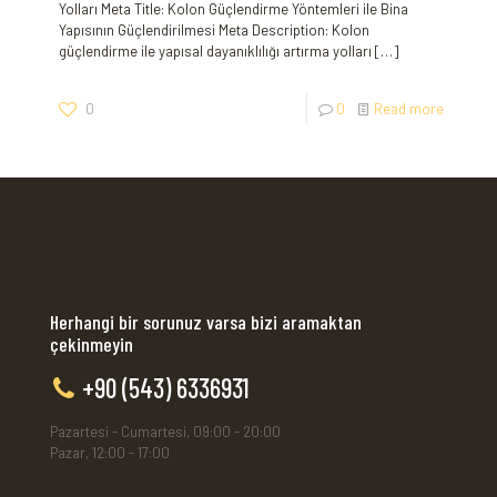
Yolları Meta Title: Kolon Güçlendirme Yöntemleri ile Bina
Yapısının Güçlendirilmesi Meta Description: Kolon
güçlendirme ile yapısal dayanıklılığı artırma yolları
[…]
0
0
Read more
Herhangi bir sorunuz varsa bizi aramaktan
çekinmeyin
+90 (543) 6336931
Pazartesi - Cumartesi, 09:00 - 20:00
Pazar, 12:00 - 17:00