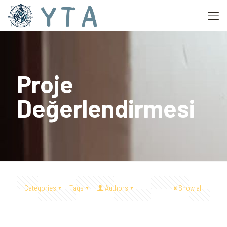
Proje
Değerlendirmesi
Categories
Tags
Authors
Show all