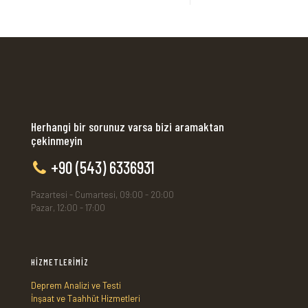
Herhangi bir sorunuz varsa bizi aramaktan
çekinmeyin
+90 (543) 6336931
Pazartesi - Cumartesi, 09:00 - 20:00
Pazar, 12:00 - 17:00
HİZMETLERİMİZ
Deprem Analizi ve Testi
İnşaat ve Taahhüt Hizmetleri