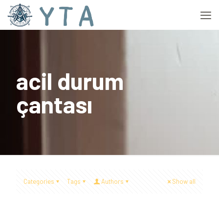
acil durum
çantası
Categories
Tags
Authors
Show all