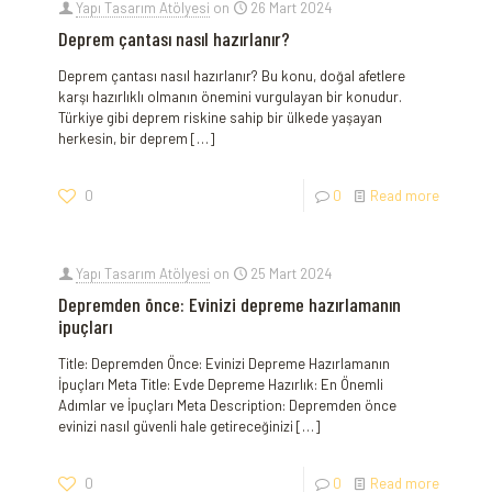
Yapı Tasarım Atölyesi
on
26 Mart 2024
Deprem çantası nasıl hazırlanır?
Deprem çantası nasıl hazırlanır? Bu konu, doğal afetlere
karşı hazırlıklı olmanın önemini vurgulayan bir konudur.
Türkiye gibi deprem riskine sahip bir ülkede yaşayan
herkesin, bir deprem
[…]
0
0
Read more
Yapı Tasarım Atölyesi
on
25 Mart 2024
Depremden önce: Evinizi depreme hazırlamanın
ipuçları
Title: Depremden Önce: Evinizi Depreme Hazırlamanın
İpuçları Meta Title: Evde Depreme Hazırlık: En Önemli
Adımlar ve İpuçları Meta Description: Depremden önce
evinizi nasıl güvenli hale getireceğinizi
[…]
0
0
Read more