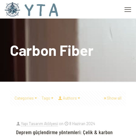
Carbon Fiber
Categories
Tags
Authors
Show all
Yapı Tasarım Atölyesi
on
8 Haziran 2024
Deprem güçlendirme yöntemleri: Çelik & karbon