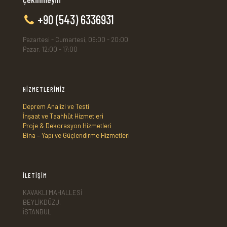
+90 (543) 6336931
Pazartesi - Cumartesi, 09:00 - 20:00
Pazar, 12:00 - 17:00
HİZMETLERİMİZ
Deprem Analizi ve Testi
İnşaat ve Taahhüt Hizmetleri
Proje & Dekorasyon Hizmetleri
Bina – Yapı ve Güçlendirme Hizmetleri
İLETİŞİM
KAVAKLI MAHALLESİ
BEYLİKDÜZÜ,
İSTANBUL