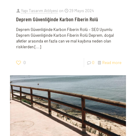
Yapı Tasarım Atölyesi
on
29 Mayıs 2024
Deprem Güvenliğinde Karbon Fiberin Rolü
Deprem Güvenliğinde Karbon⁤ Fiberin⁤ Rolü – SEO Uyumlu
Deprem Güvenliğinde Karbon Fiberin Rolü Deprem, doğal
afetler arasında en fazla​ can ve mal kaybına neden ⁣olan​
risklerden
[…]
0
0
Read more