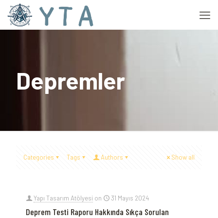
Depremler
Categories
Tags
Authors
Show all
Yapı Tasarım Atölyesi
on
31 Mayıs 2024
Deprem Testi Raporu Hakkında Sıkça Sorulan