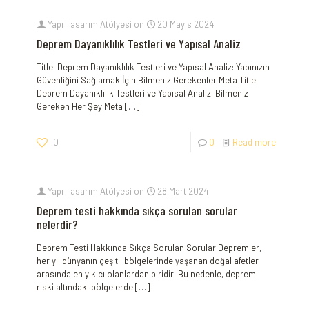
Yapı Tasarım Atölyesi
on
20 Mayıs 2024
Deprem Dayanıklılık Testleri ve Yapısal Analiz
Title: Deprem Dayanıklılık Testleri ve Yapısal Analiz: Yapınızın ​
Güvenliğini Sağlamak İçin Bilmeniz Gerekenler Meta Title:
⁣Deprem Dayanıklılık ⁤Testleri ve Yapısal Analiz: ⁣Bilmeniz
Gereken Her Şey Meta
[…]
0
0
Read more
Yapı Tasarım Atölyesi
on
28 Mart 2024
Deprem testi hakkında sıkça sorulan sorular
nelerdir?
Deprem Testi Hakkında Sıkça Sorulan Sorular Depremler,
her yıl dünyanın çeşitli bölgelerinde yaşanan doğal afetler
arasında en yıkıcı olanlardan biridir. Bu nedenle, deprem
riski altındaki bölgelerde
[…]