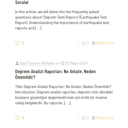
Sorular
In this article, we will delve into the frequently asked
questions about "Deprem Testi Raporu" (Earthquake Test
Report). Understanding the importance of earthquake test
reports and
[…]
0
0
Read more
Yapı Tasarım Atölyesi
on
25 Mayıs 2024
Deprem Analizi Raporları: Ne Anlatır, Neden
Önemlidir?
Title: Deprem Analizi Raporları: Ne Anlatır, Neden Önemlidir?
Introduction: Deprem analizi raporları, deprem ⁣riski⁣ altındaki
binaların güvenliğini değerlendirmek için kritik ​bir öneme
sahip⁤ belgelerdir. Bu raporlar,
[…]
0
0
Read more