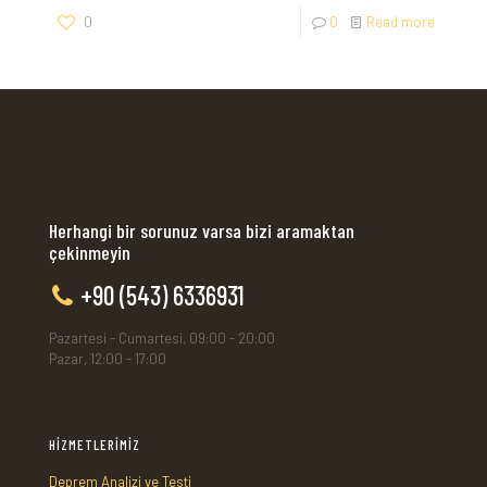
0
0
Read more
Herhangi bir sorunuz varsa bizi aramaktan
çekinmeyin
+90 (543) 6336931
Pazartesi - Cumartesi, 09:00 - 20:00
Pazar, 12:00 - 17:00
HİZMETLERİMİZ
Deprem Analizi ve Testi