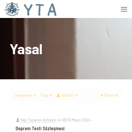
Yasal
Categories
Tags
Authors
Show all
Yapı Tasarım Atölyesi
on
10 Mayıs 2024
Deprem Testi Sözleşmesi