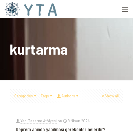
kurtarma
Categories
Tags
Authors
Show all
Yapı Tasarım Atölyesi
on
9 Nisan 2024
Deprem anında yapılması gerekenler nelerdir?