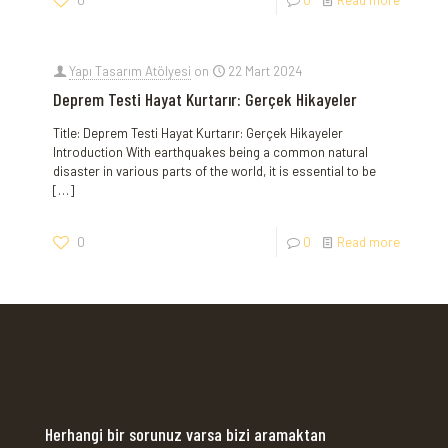
0
0
Read more
Yapı Tasarım Atölyesi
on
22 Mart 2024
Deprem Testi Hayat Kurtarır: Gerçek Hikayeler
Title: Deprem Testi Hayat Kurtarır: Gerçek Hikayeler
Introduction With earthquakes being a common natural
disaster in various parts of the world, it is essential to be
[…]
0
0
Read more
Herhangi bir sorunuz varsa bizi aramaktan