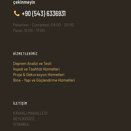
çekinmeyin
+90 (543) 6336931
Pazartesi - Cumartesi, 09:00 - 20:00
Pazar, 12:00 - 17:00
HİZMETLERİMİZ
Deprem Analizi ve Testi
İnşaat ve Taahhüt Hizmetleri
Proje & Dekorasyon Hizmetleri
Bina – Yapı ve Güçlendirme Hizmetleri
İLETİŞİM
KAVAKLI MAHALLESİ
BEYLİKDÜZÜ,
İSTANBUL