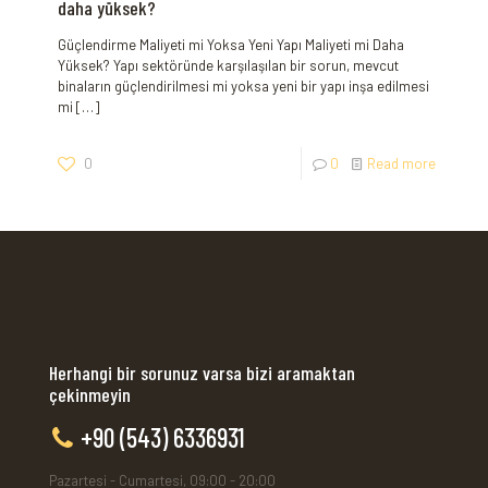
daha yüksek?
Güçlendirme Maliyeti mi Yoksa Yeni Yapı Maliyeti mi Daha
Yüksek? Yapı sektöründe karşılaşılan bir sorun, mevcut
binaların güçlendirilmesi mi yoksa yeni bir yapı inşa edilmesi
mi
[…]
0
0
Read more
Herhangi bir sorunuz varsa bizi aramaktan
çekinmeyin
+90 (543) 6336931
Pazartesi - Cumartesi, 09:00 - 20:00