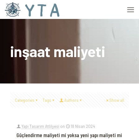
inşaat maliyeti
Categories
Tags
Authors
Show all
Yapı Tasarım Atölyesi
on
18 Nisan 2024
Güçlendirme maliyeti mi yoksa yeni yapı maliyeti mi