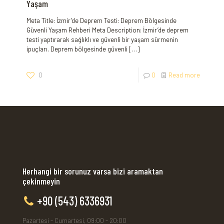
Yaşam
Meta Title: İzmir’de Deprem Testi: Deprem Bölgesinde
Güvenli Yaşam Rehberi Meta Description: İzmir’de deprem
testi yaptırarak sağlıklı ve güvenli bir yaşam sürmenin
ipuçları. Deprem bölgesinde güvenli
[…]
0
0
Read more
Herhangi bir sorunuz varsa bizi aramaktan
çekinmeyin
+90 (543) 6336931
Pazartesi - Cumartesi, 09:00 - 20:00