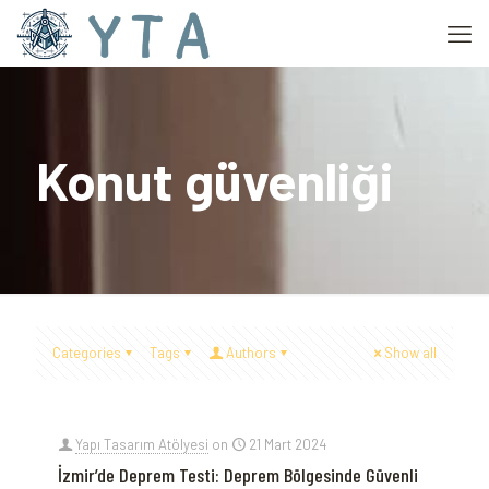
Konut güvenliği
Categories
Tags
Authors
Show all
Yapı Tasarım Atölyesi
on
21 Mart 2024
İzmir’de Deprem Testi: Deprem Bölgesinde Güvenli