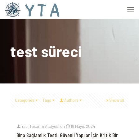
test süreci
Categories
Tags
Authors
Show all
Yapı Tasarım Atölyesi
on
18 Mayıs 2024
Bina Sağlamlık Testi: Güvenli Yapılar İçin Kritik Bir