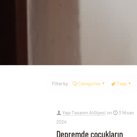
Filter by
Categories
Tags
Yapı Tasarım Atölyesi
on
3 Nisan
2024
Depremde çocukların