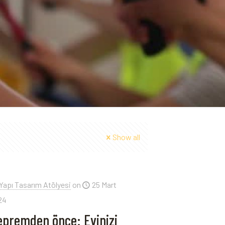
Show all
Yapı Tasarım Atölyesi
on
25 Mart
24
epremden önce: Evinizi