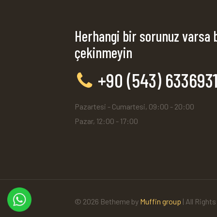
Herhangi bir sorunuz varsa 
çekinmeyin
+90 (543) 633693
Pazartesi - Cumartesi, 09:00 - 20:00
Pazar, 12:00 - 17:00
© 2026 Betheme by
Muffin group
| All Right