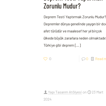
Zorunlu Mudur?
Deprem Testi Yaptırmak Zorunlu Mudur
Depremler dünya genelinde yaygın bir do
afet türüdür ve maalesef her yıl birçok
ülkede büyük zararlara neden olmaktadır
Türkiye gibi deprem
[…]
0
0
Read 
Yapı Tasarım Atölyesi
on
23 Mart
2024