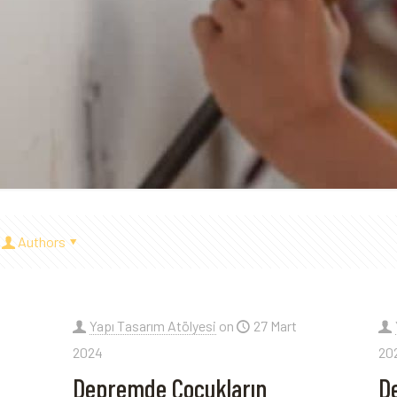
Authors
Yapı Tasarım Atölyesi
on
27 Mart
2024
20
Depremde Çocukların
D