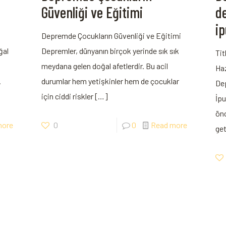
Güvenliği ve Eğitimi
d
ip
?
Depremde Çocukların Güvenliği ve Eğitimi
ğal
Depremler, dünyanın birçok yerinde sık sık
Ti
meydana gelen doğal afetlerdir. Bu acil
Haz
.
durumlar hem yetişkinler hem de çocuklar
Dep
için ciddi riskler
[…]
İpu
önc
more
0
0
Read more
get