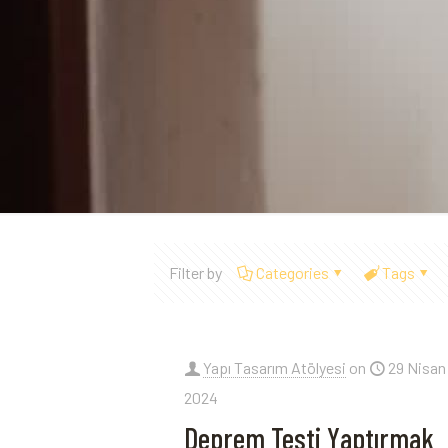
Filter by
Categories
Tags
Yapı Tasarım Atölyesi
on
29 Nisan
2024
Deprem Testi Yaptırmak