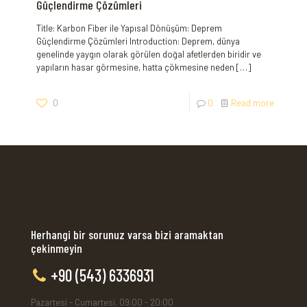
Güçlendirme Çözümleri
Title: ‌Karbon Fiber ile Yapısal Dönüşüm: Deprem
Güçlendirme⁣ Çözümleri Introduction: Deprem, dünya
genelinde yaygın olarak görülen doğal afetlerden biridir ‌ve
yapıların hasar görmesine, hatta çökmesine neden
[…]
0
0
Read more
Herhangi bir sorunuz varsa bizi aramaktan
çekinmeyin
+90 (543) 6336931
Pazartesi - Cumartesi, 09:00 - 20:00