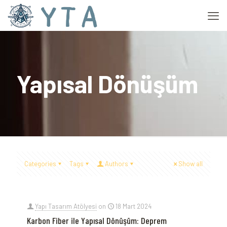
Yapısal Dönüşüm
Categories
Tags
Authors
Show all
Yapı Tasarım Atölyesi
on
18 Mart 2024
Karbon Fiber ile Yapısal Dönüşüm: Deprem