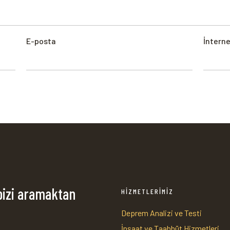
E-posta
İnterne
bizi aramaktan
HİZMETLERİMİZ
Deprem Analizi ve Testi
İnşaat ve Taahhüt Hizmetleri