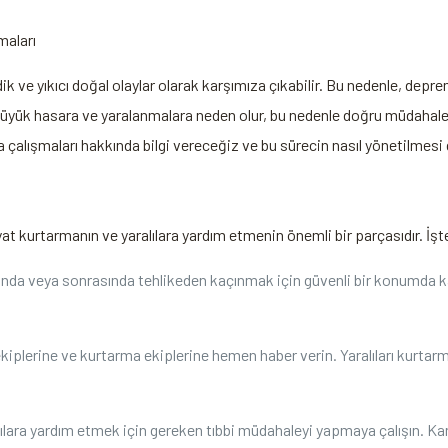
maları
 yıkıcı doğal olaylar olarak karşımıza çıkabilir. Bu nedenle, deprem
büyük hasara ve yaralanmalara neden olur, bu nedenle doğru müdahale
 çalışmaları hakkında bilgi vereceğiz ve bu sürecin nasıl yönetilmes
yat kurtarmanın ve yaralılara yardım etmenin önemli bir parçasıdır. İşt
ında veya sonrasında tehlikeden kaçınmak için güvenli bir konumda ka
 ekiplerine ve kurtarma ekiplerine hemen haber verin. Yaralıları kurt
ralılara yardım etmek için gereken tıbbi müdahaleyi yapmaya çalışın