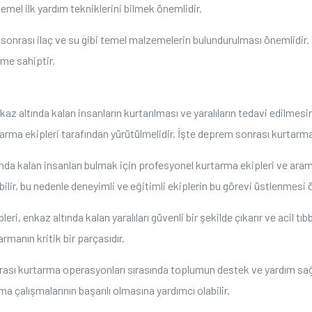
 temel ilk yardım tekniklerini bilmek önemlidir.
sonrası ilaç ve su gibi temel malzemelerin bulundurulması önemlidir. 
me sahiptir.
z altında kalan insanların kurtarılması ve yaralıların tedavi edilmesi
rma ekipleri tarafından yürütülmelidir. İşte deprem sonrası kurtarma 
nda kalan insanları bulmak için profesyonel kurtarma ekipleri ve aram
abilir, bu nedenle deneyimli ve eğitimli ekiplerin bu görevi üstlenmesi 
eri, enkaz altında kalan yaralıları güvenli bir şekilde çıkarır ve acil tı
rmanın kritik bir parçasıdır.
ı kurtarma operasyonları sırasında toplumun destek ve yardım sağla
ma çalışmalarının başarılı olmasına yardımcı olabilir.