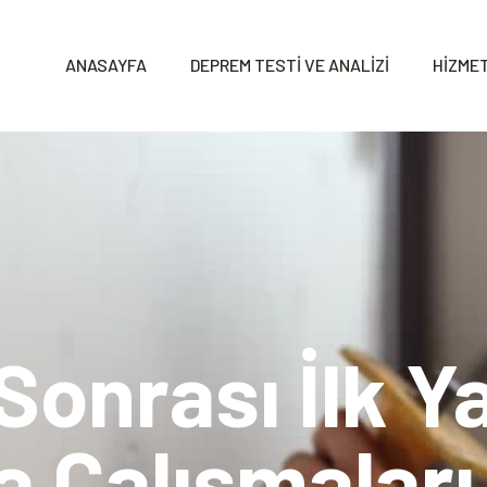
ANASAYFA
DEPREM TESTİ VE ANALİZİ
HİZMET
onrası İlk Y
 Çalışmaları