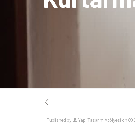
Published by
Yapı Tasarım Atölyesi
on