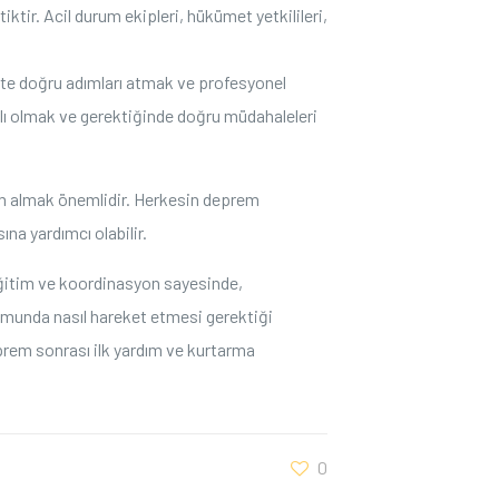
tir. Acil durum ekipleri, hükümet yetkilileri,
eçte doğru adımları atmak ve profesyonel
ıklı olmak ve gerektiğinde doğru müdahaleleri
im almak önemlidir. Herkesin deprem
na yardımcı olabilir.
 eğitim ve koordinasyon sayesinde,
durumunda nasıl hareket etmesi gerektiği
eprem sonrası ilk yardım ve kurtarma
0