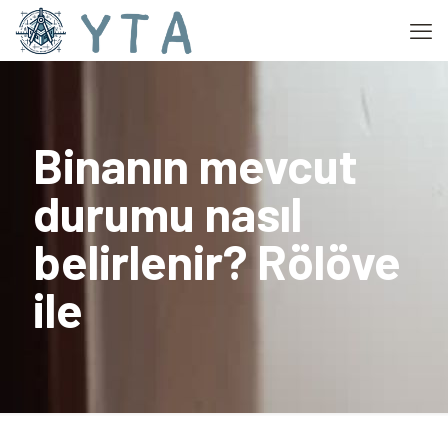
Binanın mevcut
durumu nasıl
belirlenir? Rölöve
ile