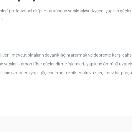
lemleri profesyonel ekipler‌ tarafından yapılmalıdır.⁣ Ayrıca, yapılan gü
ir.
leri, mevcut⁣ binaların dayanıklılığını artırmak ⁢ve depreme‌ karşı daha g
 yapılan ​karbon fiber ​güçlendirme ⁢işlemleri, yapıların ömrünü uzatı
lanımı,‌ modern yapı güçlendirme tekniklerinin vazgeçilmez bir ‌parçası