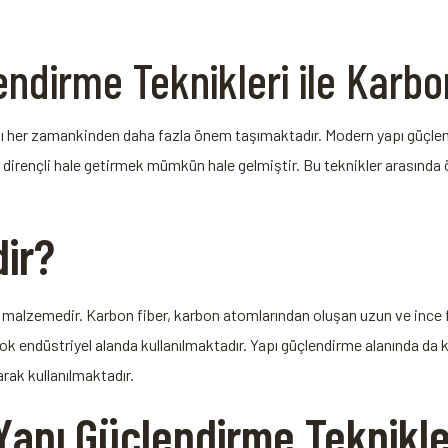
dirme Teknikleri ile​ Karbon
ğı her ‌zamankinden daha fazla önem⁤ taşımaktadır. Modern yapı​ güçlen
a dirençli hale getirmek mümkün hale gelmiştir.⁢ Bu teknikler arasında 
ir?
ir malzemedir. Karbon fiber, karbon atomlarından oluşan uzun ve ince
k endüstriyel alanda kullanılmaktadır. Yapı güçlendirme alanında da k
larak kullanılmaktadır.
 Yapı Güçlendirme Teknikle