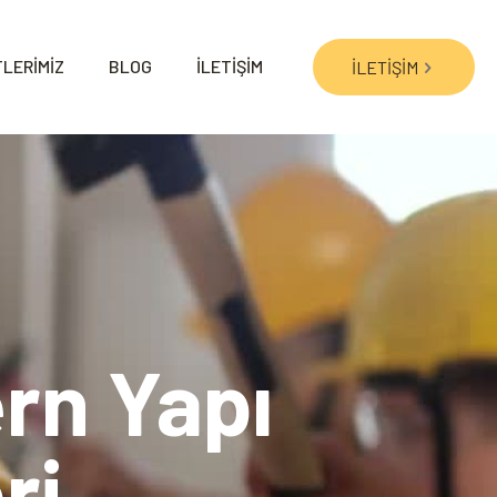
LERİMİZ
BLOG
İLETİŞİM
İLETİŞİM
rn Yapı
ri