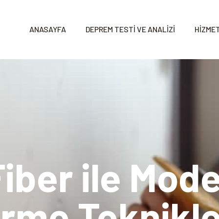
ANASAYFA
DEPREM TESTİ VE ANALİZİ
HİZMET
iber ile Mode
rme Teknikle