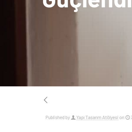
Published by
Yapı Tasarım Atölyesi
on