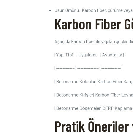
Uzun ‌Ömürlü: ‌Karbon fiber, ⁣çürüme veya
Karbon Fiber ⁣
Aşağıda‌ karbon fiber ile ⁢yapılan güçlend
| Yapı Tipi ⁣ ​ ‍ | Uygulama ⁢ ⁢ | Avantajlar ⁤|
| —————– | ——————- | —————— |
| Betonarme Kolonlar| Karbon Fiber Sargılar
| Betonarme Kirişler|‌ Karbon Fiber Levhal
| Betonarme ⁢Döşemeler| CFRP ‌Kaplama ⁤ ⁢
Pratik Öneriler 