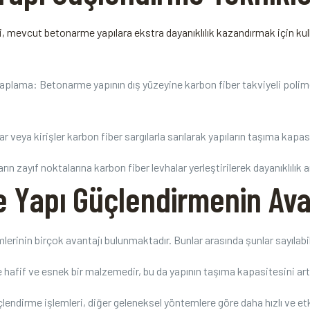
eri, mevcut betonarme yapılara ekstra dayanıklılık kazandırmak için kull
Kaplama:‌ Betonarme yapının dış yüzeyine karbon fiber takviyeli poli
eya kirişler karbon fiber sargılarla sarılarak yapıların taşıma kapasite
 zayıf noktalarına karbon fiber levhalar yerleştirilerek dayanıklılık ⁤artı
le Yapı Güçlendirmenin Ava
emlerinin birçok avantajı bulunmaktadır. Bunlar ‍arasında şunlar sayılabil
e hafif ve esnek ⁣bir malzemedir, bu da yapının taşıma kapasitesini art
 güçlendirme işlemleri, diğer geleneksel yöntemlere göre daha hızlı ve etki