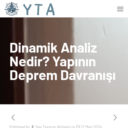
Dinamik Analiz
Nedir? Yapının
Deprem Davranışı
Published by
Yapı Tasarım Atölyesi
on
22 Mart 2024