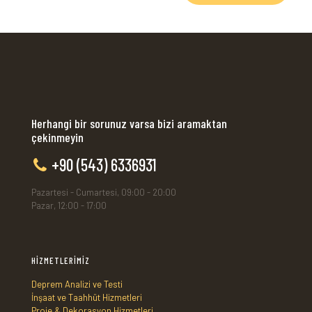
Herhangi bir sorunuz varsa bizi aramaktan
çekinmeyin
+90 (543) 6336931
Pazartesi - Cumartesi, 09:00 - 20:00
Pazar, 12:00 - 17:00
HİZMETLERİMİZ
Deprem Analizi ve Testi
İnşaat ve Taahhüt Hizmetleri
Proje & Dekorasyon Hizmetleri