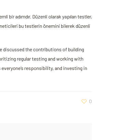
li bir adımdır. Düzenli ⁣olarak ⁣yapılan testler,
neticileri bu testlerin önemini bilerek düzenli
le discussed the contributions of⁢ building
ioritizing regular testing and working with
veryone’s ⁣responsibility, and⁤ investing in
0