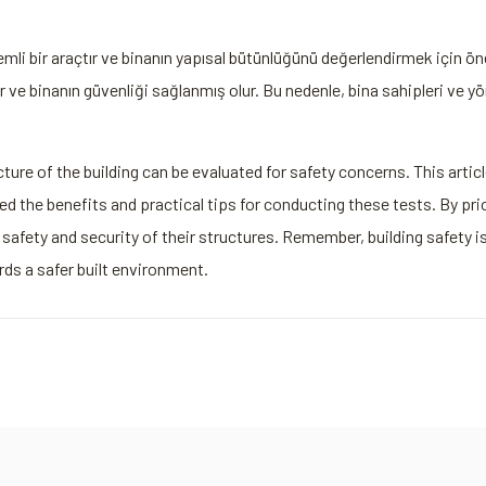
emli bir araçtır ve binanın yapısal bütünlüğünü değerlendirmek için​ önem
 ve⁢ binanın güvenliği sağlanmış ‌olur.⁢ Bu nedenle, bina sahipleri ve yö
ucture of the building can be evaluated ‍for safety concerns. This artic
ned the benefits and practical tips for conducting these‍ tests. By​ pr
afety and security ⁣of their structures. Remember, building safety is e
rds a ​safer built environment.