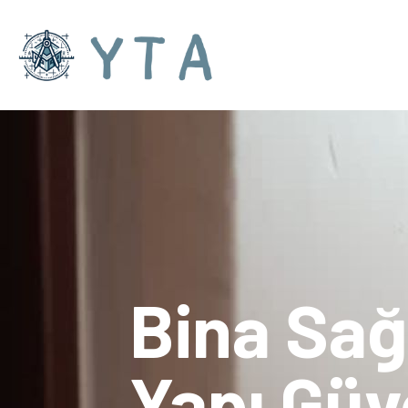
Bina Sağ
Yapı Güv