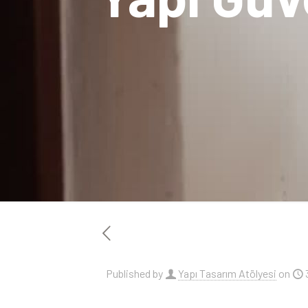
Published by
Yapı Tasarım Atölyesi
on