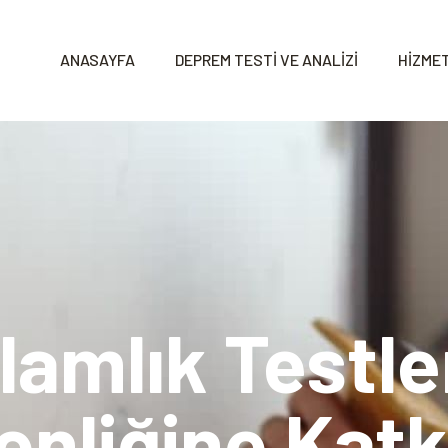
ANASAYFA
DEPREM TESTİ VE ANALİZİ
HİZMET
lamlık Testle
enliğine Katkı