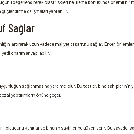
nlüğünü ⁤değerlendirerek olası riskleri belirleme​ konusunda önemli‍ bir 
⁣ güçlendirme çalışmaları ​yapılabilir.
uf Sağlar
mlığını artırarak uzun vadede maliyet tasarrufu sağlar. Erken⁣ önlemler
yetli ⁤onarımlar yapılabilir.
uygunluğun sağlanmasına yardımcı olur. Bu testler, ⁣bina sahiplerinin 
‍cezai⁤ yaptırımların önüne ​geçer.
enli‌ olduğunu kanıtlar ve binanın sakinlerine güven verir. Bu sayede, s