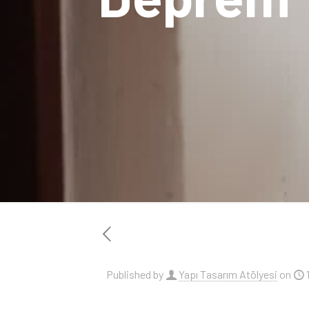
Published by
Yapı Tasarım Atölyesi
on