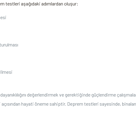
em testleri aşağıdaki adımlardan oluşur:
esi
turulması
rilmesi
dayanıklılığını değerlendirmek ve gerektiğinde güçlendirme çalışmaları
i açısından hayati öneme sahiptir. Deprem testleri sayesinde, binaların 