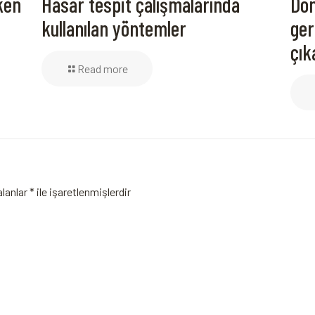
ken
Hasar tespit çalışmalarında
Don
kullanılan yöntemler
ger
çık
Read more
alanlar
*
ile işaretlenmişlerdir