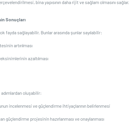
evelendirilmesi, bina yapısının daha‌ rijit ve sağlam ‌olmasını sağlar
nin Sonuçları
k⁤ fayda sağlayabilir. ‍Bunlar arasında şunlar sayılabilir:
esinin artırılması
eksinimlerinin azaltılması
 adımlardan oluşabilir:
nun incelenmesi ve güçlendirme ihtiyaçlarının belirlenmesi
ndan güçlendirme projesinin hazırlanması ⁣ve onaylanması