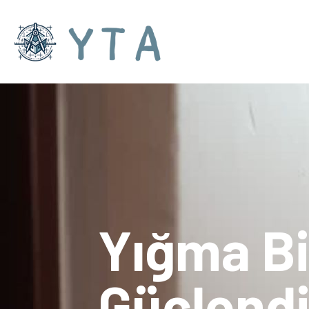
Yığma Bi
Güçlendi