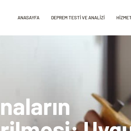
ANASAYFA
DEPREM TESTİ VE ANALİZİ
HİZMET
naların
rilmesi: Uyg