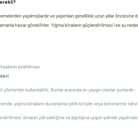
erekli?
lzemelerden yapılmışlardır ve yapımları genellikle uzun yıllar öncesine
amanla hasar görebilirler. Yığma binaların güçlendirilmesi ise şu nede
kaybının azaltılması
leri
i yöntemler kullanılabilir. Bunlar arasında en yaygın olanlar şunlardır:
de, yığma​ binaların duvarlarına çelik kirişler veya betonarme takviyeler
ndirilmesi, binanın yüksekliğine ve ağırlığına uygun şekilde yapılmalı