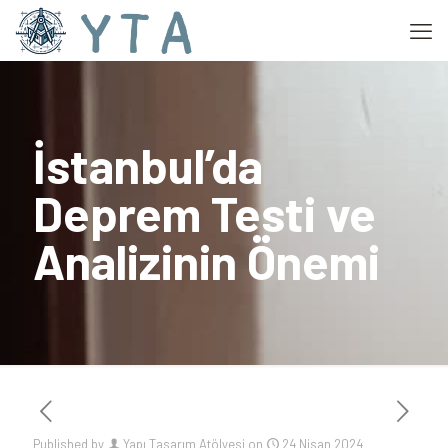
İstanbul’da
Deprem Testi ve
Analizinin Önemi
Published by
Yapı Tasarım Atölyesi
on
24 Nisan 2024