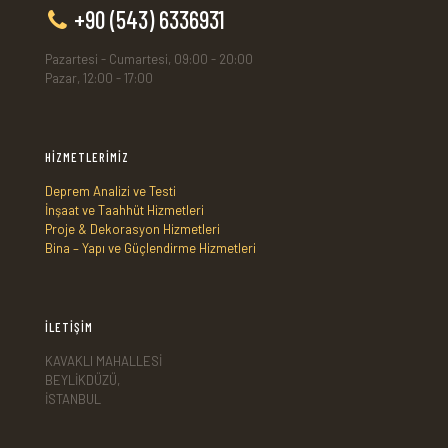
+90 (543) 6336931
Pazartesi - Cumartesi, 09:00 - 20:00
Pazar, 12:00 - 17:00
HİZMETLERİMİZ
Deprem Analizi ve Testi
İnşaat ve Taahhüt Hizmetleri
Proje & Dekorasyon Hizmetleri
Bina – Yapı ve Güçlendirme Hizmetleri
İLETİŞİM
KAVAKLI MAHALLESİ
BEYLİKDÜZÜ,
İSTANBUL