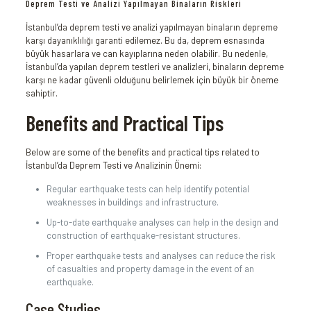
Deprem Testi ve Analizi Yapılmayan Binaların Riskleri
İstanbul’da deprem testi ve analizi yapılmayan binaların depreme
karşı dayanıklılığı garanti edilemez. Bu da, deprem esnasında
büyük hasarlara ve can kayıplarına neden olabilir. Bu nedenle,
İstanbul’da yapılan deprem testleri ve analizleri, binaların depreme
karşı ne kadar güvenli olduğunu belirlemek için büyük bir öneme
sahiptir.
Benefits and Practical Tips
Below are some of the benefits and practical tips related to
İstanbul’da Deprem Testi ve Analizinin Önemi:
Regular earthquake tests can help identify potential
weaknesses in buildings and infrastructure.
Up-to-date earthquake analyses can help in the design and
construction of earthquake-resistant structures.
Proper earthquake tests and analyses can reduce the risk
of casualties and property damage in the event of an
earthquake.
Case Studies