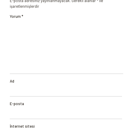
E-posta adresiniz yayınlanmayacak.
Gerekli alanlar
*
ile
işaretlenmişlerdir
Yorum
*
Ad
E-posta
İnternet sitesi