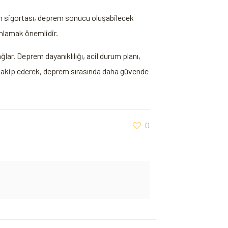
m sigortası, deprem sonucu oluşabilecek
anlamak önemlidir.
ar. Deprem dayanıklılığı, acil durum planı,
ı takip ederek, deprem sırasında daha güvende
0