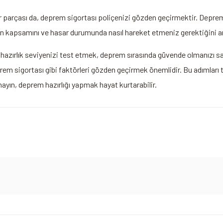
r parçası da, deprem sigortası poliçenizi gözden geçirmektir. Depre
izin kapsamını ve hasar durumunda nasıl hareket etmeniz gerektiğini 
zırlık seviyenizi test etmek, deprem sırasında güvende olmanızı sağl
prem sigortası gibi faktörleri gözden geçirmek önemlidir. Bu adımlar
tmayın, deprem hazırlığı yapmak hayat kurtarabilir.