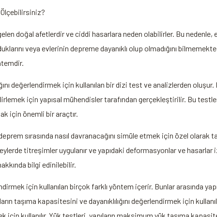
Ölçebilirsiniz?
len doğal afetlerdir ve ciddi hasarlara neden olabilirler. Bu nedenle
duklarını veya evlerinin depreme dayanıklı olup olmadığını bilmemekted
ntemdir.
ını değerlendirmek için kullanılan bir dizi test ve analizlerden oluşur. 
irlemek için yapısal mühendisler tarafından gerçekleştirilir. Bu testler
k için önemli bir araçtır.
 deprem sırasında nasıl davranacağını simüle etmek için özel olarak ta
üzeylerde titreşimler uygulanır ve yapıdaki deformasyonlar ve hasarlar 
kkında bilgi edinilebilir.
irmek için kullanılan birçok farklı yöntem içerir. Bunlar arasında yapıs
ıların taşıma kapasitesini ve dayanıklılığını değerlendirmek için kullanılı
k için kullanılır. Yük testleri, yapıların maksimum yük taşıma kapasitesi