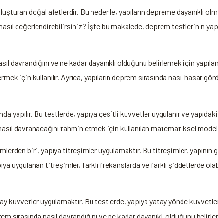
luşturan doğal afetlerdir. Bu nedenle, yapıların depreme dayanıklı olm
sıl değerlendirebilirsiniz? İşte bu makalede, deprem testlerinin yapıla
ıl davrandığını ve ne kadar dayanıklı olduğunu belirlemek için yapılan 
mek için kullanılır. Ayrıca, yapıların deprem sırasında nasıl hasar gör
da yapılır. Bu testlerde, yapıya çeşitli kuvvetler uygulanır ve yapıda
a nasıl davranacağını tahmin etmek için kullanılan matematiksel modell
lerden biri, yapıya titreşimler uygulamaktır. Bu titreşimler, yapının 
ıya uygulanan titreşimler, farklı frekanslarda ve farklı şiddetlerde olab
ay kuvvetler uygulamaktır. Bu testlerde, yapıya yatay yönde kuvvetle
rem sırasında nasıl davrandığını ve ne kadar dayanıklı olduğunu belirleme