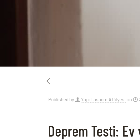
Published by
Yapı Tasarım Atölyesi
on
Deprem Testi: Ev v