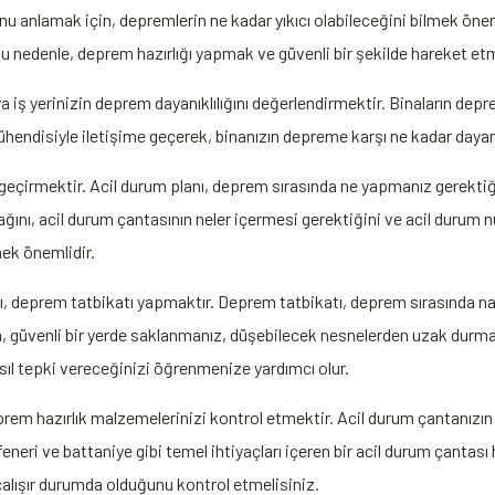
nlamak için, depremlerin ne kadar yıkıcı olabileceğini bilmek önemlidi
 Bu nedenle, deprem hazırlığı yapmak ve güvenli bir şekilde hareket e
 iş yerinizin deprem dayanıklılığını değerlendirmektir. Binaların depr
ühendisiyle iletişime geçerek, binanızın depreme karşı ne kadar dayanı
eçirmektir. Acil durum planı, deprem sırasında ne yapmanız gerektiğini 
ını, acil durum çantasının neler içermesi gerektiğini ve acil durum nu
ek önemlidir.
, deprem tatbikatı yapmaktır. Deprem tatbikatı, deprem sırasında na
a, güvenli bir yerde saklanmanız, düşebilecek nesnelerden uzak durma
ıl tepki vereceğinizi öğrenmenize yardımcı olur.
rem hazırlık malzemelerinizi kontrol etmektir. Acil durum çantanızın
feneri ve battaniye gibi temel ihtiyaçları içeren bir acil durum çantası
alışır durumda olduğunu kontrol etmelisiniz.