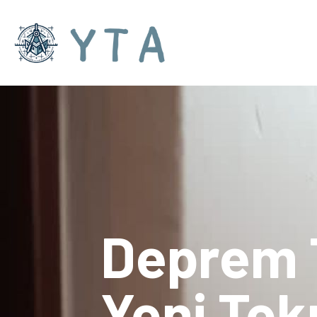
Deprem T
Yeni Tekn