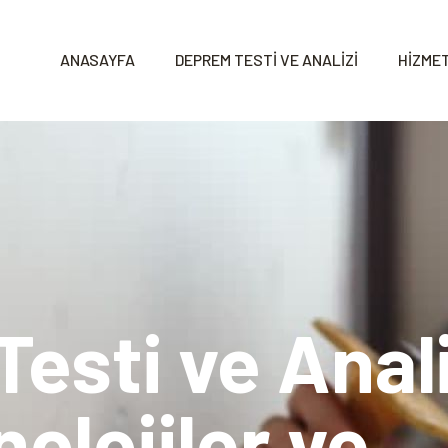
ANASAYFA
DEPREM TESTİ VE ANALİZİ
HİZMET
esti ve Anal
olojiler ve