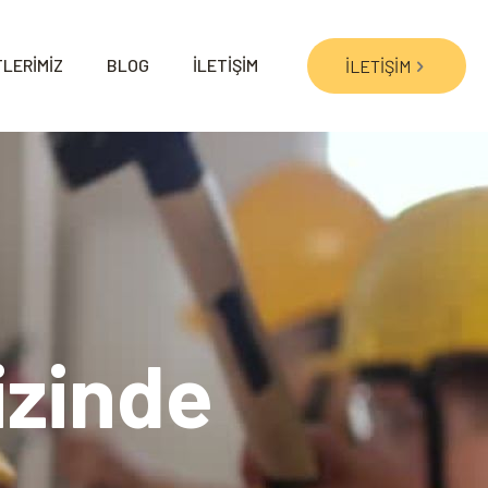
LERİMİZ
BLOG
İLETİŞİM
İLETİŞİM
izinde