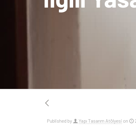
Published by
Yapı Tasarım Atölyesi
on