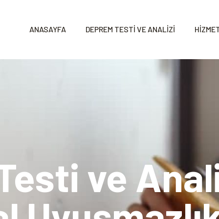
ANASAYFA
DEPREM TESTİ VE ANALİZİ
HİZMET
sti ve Analiz
sal Uyuşmazlık