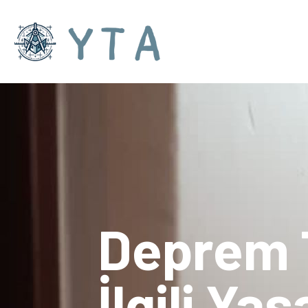
Deprem Te
İlgili Ya