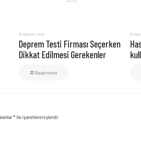
15 Haziran 2024
14 Haz
Deprem Testi Firması Seçerken
Has
Dikkat Edilmesi Gerekenler
kul
Read more
alanlar
*
ile işaretlenmişlerdir