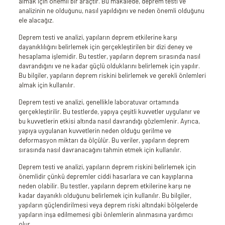
almak için önemli bir araçtır. Bu makalede, deprem testi ve
analizinin ne olduğunu, nasıl yapıldığını ve neden önemli olduğunu
ele alacağız.
Deprem testi ve analizi, yapıların deprem etkilerine karşı
dayanıklılığını belirlemek için gerçekleştirilen bir dizi deney ve
hesaplama işlemidir. Bu testler, yapıların deprem sırasında nasıl
davrandığını ve ne kadar güçlü olduklarını belirlemek için yapılır.
Bu bilgiler, yapıların deprem riskini belirlemek ve gerekli önlemleri
almak için kullanılır.
Deprem testi ve analizi, genellikle laboratuvar ortamında
gerçekleştirilir. Bu testlerde, yapıya çeşitli kuvvetler uygulanır ve
bu kuvvetlerin etkisi altında nasıl davrandığı gözlemlenir. Ayrıca,
yapıya uygulanan kuvvetlerin neden olduğu gerilme ve
deformasyon miktarı da ölçülür. Bu veriler, yapıların deprem
sırasında nasıl davranacağını tahmin etmek için kullanılır.
Deprem testi ve analizi, yapıların deprem riskini belirlemek için
önemlidir çünkü depremler ciddi hasarlara ve can kayıplarına
neden olabilir. Bu testler, yapıların deprem etkilerine karşı ne
kadar dayanıklı olduğunu belirlemek için kullanılır. Bu bilgiler,
yapıların güçlendirilmesi veya deprem riski altındaki bölgelerde
yapıların inşa edilmemesi gibi önlemlerin alınmasına yardımcı
olur.