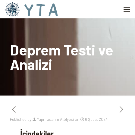
Deprem Testi ve
Analizi
Published by
Yapı Tasarım Atölyesi
on
6 Şubat 2024
İçindekiler