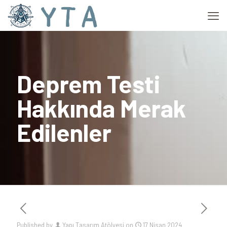
Deprem Testi
Hakkında Merak
Edilenler
Published by
Yapı Tasarım Atölyesi
on
17 Nisan 2024