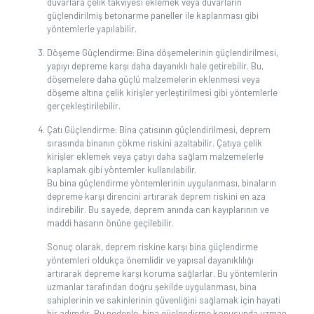
duvarlara çelik takviyesi eklemek veya duvarların
güçlendirilmiş betonarme paneller ile kaplanması gibi
yöntemlerle yapılabilir.
Döşeme Güçlendirme: Bina döşemelerinin güçlendirilmesi,
yapıyı‌ depreme karşı daha dayanıklı⁣ hale⁢ getirebilir. Bu,
döşemelere daha güçlü malzemelerin eklenmesi veya
‌döşeme altına çelik kirişler⁤ yerleştirilmesi ⁤gibi yöntemlerle
gerçekleştirilebilir.
Çatı Güçlendirme: Bina çatısının güçlendirilmesi, deprem
sırasında binanın çökme riskini azaltabilir. Çatıya çelik​
kirişler eklemek veya⁤ çatıyı daha sağlam malzemelerle
kaplamak gibi yöntemler kullanılabilir.
Bu bina güçlendirme yöntemlerinin uygulanması, binaların
depreme karşı direncini artırarak deprem‍ riskini en aza
indirebilir. Bu sayede, deprem‌ anında can kayıplarının ve
maddi hasarın önüne geçilebilir.
Sonuç‍ olarak, deprem riskine karşı bina güçlendirme
yöntemleri oldukça önemlidir⁣ ve yapısal ​dayanıklılığı
artırarak depreme karşı koruma sağlarlar. Bu ‍yöntemlerin
uzmanlar tarafından doğru ⁢şekilde uygulanması, bina
sahiplerinin ve sakinlerinin‍ güvenliğini sağlamak için‍ hayati
bir adımdır. Bu nedenle, bina güçlendirme konusunda uzman