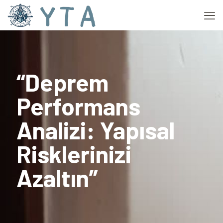
“Deprem
Performans
Analizi: Yapısal
Risklerinizi
Azaltın”