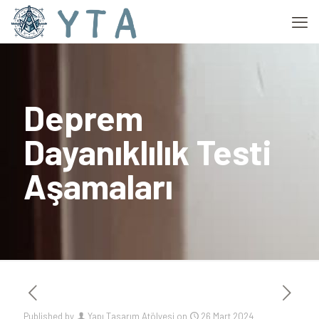
Deprem
Dayanıklılık Testi
Aşamaları
Published by
Yapı Tasarım Atölyesi
on
26 Mart 2024