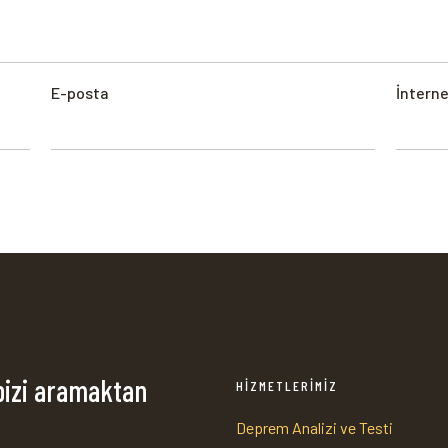
E-posta
İnterne
bizi aramaktan
HİZMETLERİMİZ
Deprem Analizi ve Testi