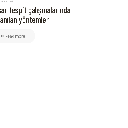
iran 2024
ar tespit çalışmalarında
lanılan yöntemler
Read more