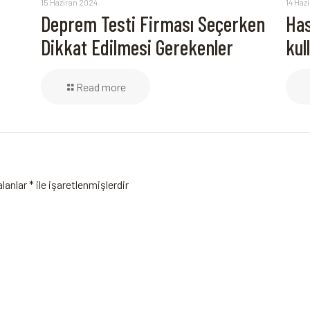
15 Haziran 2024
14 Haz
Deprem Testi Firması Seçerken
Has
Dikkat Edilmesi Gerekenler
kul
Read more
alanlar
*
ile işaretlenmişlerdir