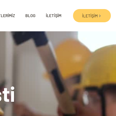
LERİMİZ
BLOG
İLETİŞİM
İLETİŞİM
ti