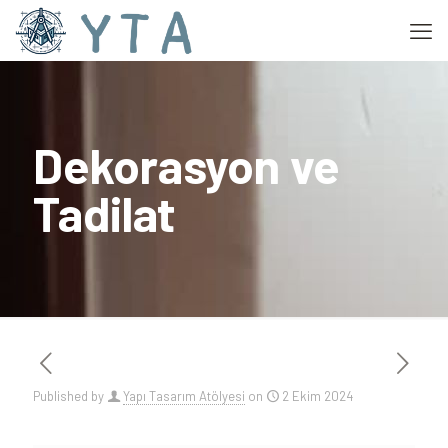
Dekorasyon ve
Tadilat
Published by
Yapı Tasarım Atölyesi
on
2 Ekim 2024