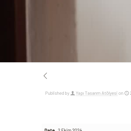
Published by
Yapı Tasarım Atölyesi
on
Date
2 Ekim 2024