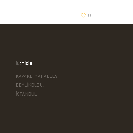
0
İLETİŞİM
KAVAKLI MAHALLESİ
BEYLİKDÜZÜ,
İSTANBUL