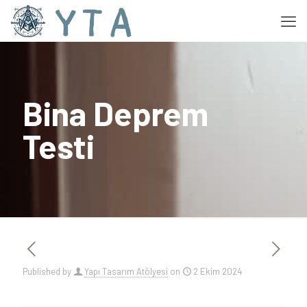
Bina Deprem
Testi
Published by
Yapı Tasarım Atölyesi
on
2 Ekim 2024