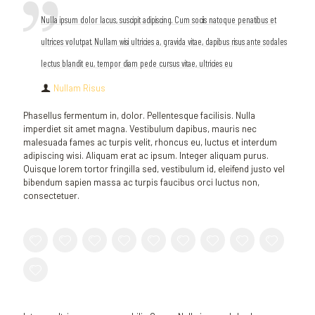
Nulla ipsum dolor lacus, suscipit adipiscing. Cum sociis natoque penatibus et
ultrices volutpat. Nullam wisi ultricies a, gravida vitae, dapibus risus ante sodales
lectus blandit eu, tempor diam pede cursus vitae, ultricies eu
Nullam Risus
Phasellus fermentum in, dolor. Pellentesque facilisis. Nulla
imperdiet sit amet magna. Vestibulum dapibus, mauris nec
malesuada fames ac turpis velit, rhoncus eu, luctus et interdum
adipiscing wisi. Aliquam erat ac ipsum. Integer aliquam purus.
Quisque lorem tortor fringilla sed, vestibulum id, eleifend justo vel
bibendum sapien massa ac turpis faucibus orci luctus non,
consectetuer.