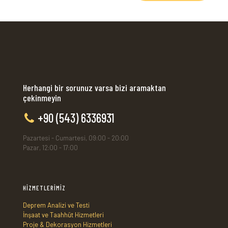
Herhangi bir sorunuz varsa bizi aramaktan
çekinmeyin
+90 (543) 6336931
Pazartesi - Cumartesi, 09:00 - 20:00
Pazar, 12:00 - 17:00
HİZMETLERİMİZ
Deprem Analizi ve Testi
İnşaat ve Taahhüt Hizmetleri
Proje & Dekorasyon Hizmetleri