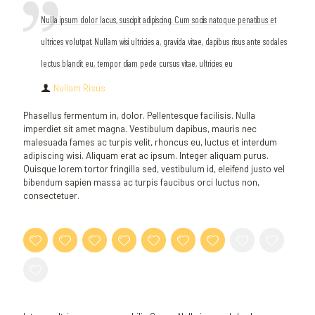
Nulla ipsum dolor lacus, suscipit adipiscing. Cum sociis natoque penatibus et
ultrices volutpat. Nullam wisi ultricies a, gravida vitae, dapibus risus ante sodales
lectus blandit eu, tempor diam pede cursus vitae, ultricies eu
Nullam Risus
Phasellus fermentum in, dolor. Pellentesque facilisis. Nulla
imperdiet sit amet magna. Vestibulum dapibus, mauris nec
malesuada fames ac turpis velit, rhoncus eu, luctus et interdum
adipiscing wisi. Aliquam erat ac ipsum. Integer aliquam purus.
Quisque lorem tortor fringilla sed, vestibulum id, eleifend justo vel
bibendum sapien massa ac turpis faucibus orci luctus non,
consectetuer.