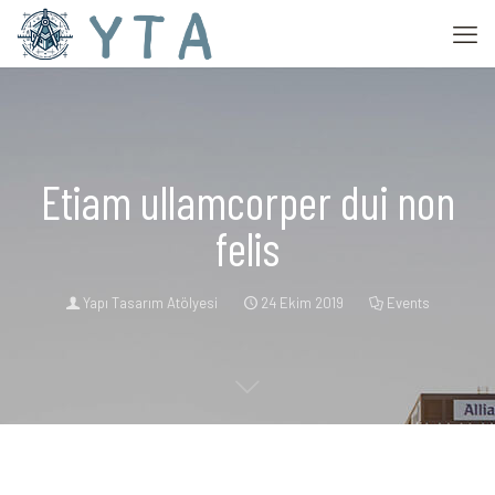
Etiam ullamcorper dui non
felis
Yapı Tasarım Atölyesi
24 Ekim 2019
Events