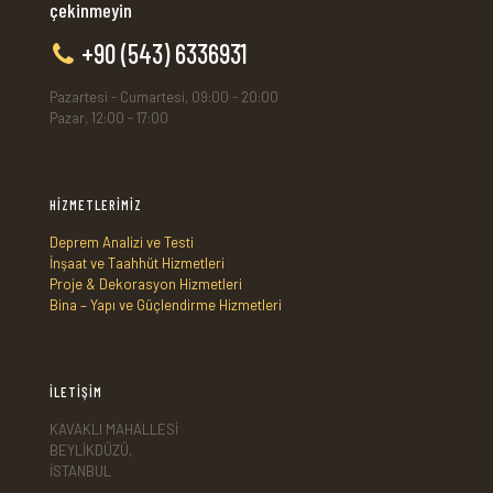
çekinmeyin
+90 (543) 6336931
Pazartesi - Cumartesi, 09:00 - 20:00
Pazar, 12:00 - 17:00
HİZMETLERİMİZ
Deprem Analizi ve Testi
İnşaat ve Taahhüt Hizmetleri
Proje & Dekorasyon Hizmetleri
Bina – Yapı ve Güçlendirme Hizmetleri
İLETİŞİM
KAVAKLI MAHALLESİ
BEYLİKDÜZÜ,
İSTANBUL