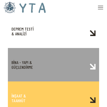
DEPREM TESTİ
& ANALİZİ
BİNA - YAPI &
GÜÇLENDİRME
İNŞAAT &
TAAHHÜT