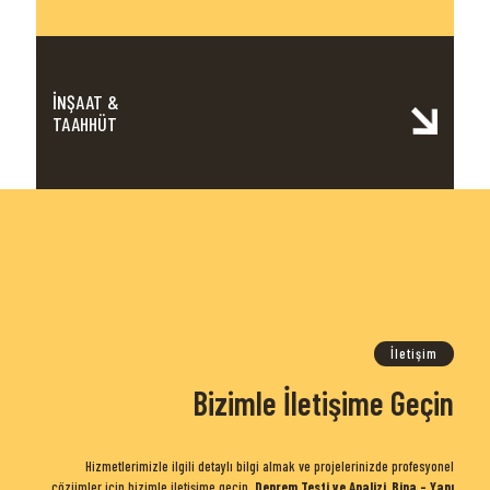
İNŞAAT &
TAAHHÜT
İletişim
Bizimle İletişime Geçin
Hizmetlerimizle ilgili detaylı bilgi almak ve projelerinizde profesyonel
çözümler için bizimle iletişime geçin.
Deprem Testi ve Analizi
,
Bina - Yapı